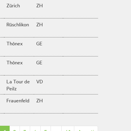
Zürich
ZH
Rüschlikon
ZH
Thônex
GE
Thônex
GE
La Tour de
VD
Peilz
Frauenfeld
ZH