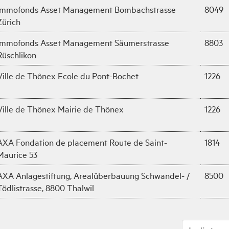
Immofonds Asset Management Bombachstrasse
8049
Zürich
Immofonds Asset Management Säumerstrasse
8803
Rüschlikon
Ville de Thônex Ecole du Pont-Bochet
1226
Ville de Thônex Mairie de Thônex
1226
AXA Fondation de placement Route de Saint-
1814
Maurice 53
AXA Anlagestiftung, Arealüberbauung Schwandel- /
8500
Tödlistrasse, 8800 Thalwil