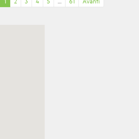
1
2
3
4
5
…
61
Avanti