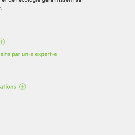
.
 site par un-e expert-e
tations